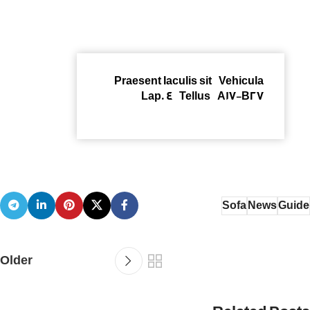
Praesent Iaculis sit Vehicula
Lap. 4 Tellus A17-B27
Sofa
News
Guide
Older