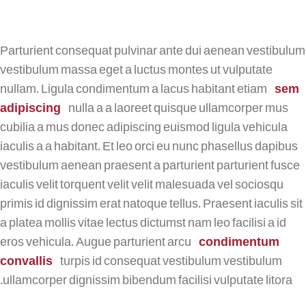
Parturient consequat pulvinar ante dui aenean vestibulum
vestibulum massa eget a luctus montes ut vulputate
nullam. Ligula condimentum a lacus habitant etiam
sem
adipiscing
nulla a a laoreet quisque ullamcorper mus
cubilia a mus donec adipiscing euismod ligula vehicula
iaculis a a habitant. Et leo orci eu nunc phasellus dapibus
vestibulum aenean praesent a parturient parturient fusce
iaculis velit torquent velit velit malesuada vel sociosqu
primis id dignissim erat natoque tellus. Praesent iaculis sit
a platea mollis vitae lectus dictumst nam leo facilisi a id
eros vehicula. Augue parturient arcu
condimentum
convallis
turpis id consequat vestibulum vestibulum
ullamcorper dignissim bibendum facilisi vulputate litora.