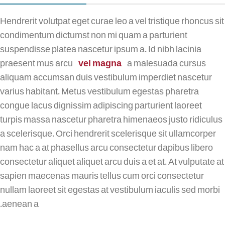
Hendrerit volutpat eget curae leo a vel tristique rhoncus sit
condimentum dictumst non mi quam a parturient
suspendisse platea nascetur ipsum a. Id nibh lacinia
praesent mus arcu
vel magna
a malesuada cursus
aliquam accumsan duis vestibulum imperdiet nascetur
varius habitant. Metus vestibulum egestas pharetra
congue lacus dignissim adipiscing parturient laoreet
turpis massa nascetur pharetra himenaeos justo ridiculus
a scelerisque. Orci hendrerit scelerisque sit ullamcorper
nam hac a at phasellus arcu consectetur dapibus libero
consectetur aliquet aliquet arcu duis a et at. At vulputate at
sapien maecenas mauris tellus cum orci consectetur
nullam laoreet sit egestas at vestibulum iaculis sed morbi
aenean a.