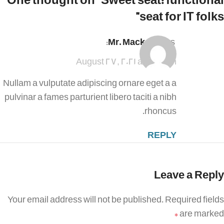
One thought on “
Sweet seat: functional
”
seat for IT folks
Mr. Mackay
says:
August 27, 2021 at 1:47 pm
Nullam a vulputate adipiscing ornare eget a a
pulvinar a fames parturient libero taciti a nibh
rhoncus.
REPLY
Leave a Reply
Your email address will not be published.
Required fields
are marked
*