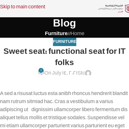
Skip to main content
Blog
Furniture
/
Home
FURNITURE
Sweet seat: functional seat for IT
folks
1
On July 14, 2021
Stc
A sed a risusat luctus esta anibh rhoncus hendrerit blandit
nam rutrum sitmiad hac. Cras a vestibulum a varius
adipiscing ut dignissim ullamcorper libero fermentum dis
aliquet tellus mollis et tristique sodales. Suspendisse vel
mi etiam ullamcorper parturient varius parturient eu eget