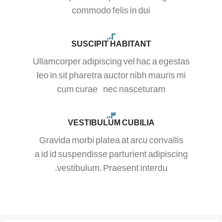
commodo felis in dui
02.
SUSCIPIT HABITANT
Ullamcorper adipiscing vel hac a egestas
leo in sit pharetra auctor nibh mauris mi
cum curae nec nasceturam
03.
VESTIBULUM CUBILIA
Gravida morbi platea at arcu convallis
a id id suspendisse parturient adipiscing
vestibulum. Praesent interdu.