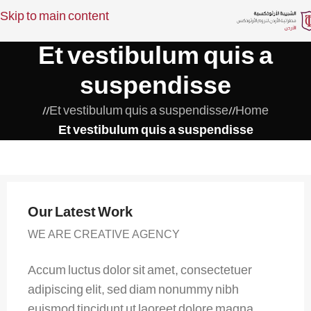
Skip to main content
Et vestibulum quis a
suspendisse
/
Et vestibulum quis a suspendisse
/
Home
Et vestibulum quis a suspendisse
Our Latest Work
WE ARE CREATIVE AGENCY
Accum luctus dolor sit amet, consectetuer
adipiscing elit, sed diam nonummy nibh
euismod tincidunt ut laoreet dolore magna